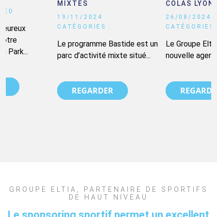
MIXTES
COLAS LYON
:
ZED
19/11/2024
26/08/2024
CATÉGORIES :
CATÉGORIES 
heureux
 notre
Le programme Bastide est un
Le Groupe Eltia 
 Park...
parc d’activité mixte situé...
nouvelle agenc
R
REGARDER
REGARDE
GROUPE ELTIA, PARTENAIRE DE SPORTIFS
DE HAUT NIVEAU
Le sponsoring sportif permet un excellent